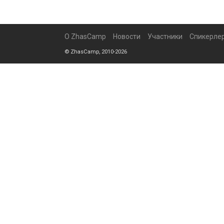
О ZhasCamp
Новости
Участники
Спикерле
© ZhasCamp, 2010-2026