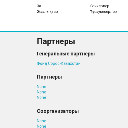
Заң
Спикерлер
Жаңалықтар
Тұсаукесерлер
Партнеры
Генеральные партнеры
Фонд Cорос-Казахстан
Партнеры
None
None
None
Соорганизаторы
None
None