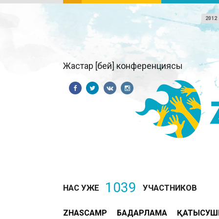
2012
Жастар [бей] конференциясы
1039
НАС УЖЕ
УЧАСТНИКОВ
ZHASCAMP
БАҒДАРЛАМА
ҚАТЫСУШ