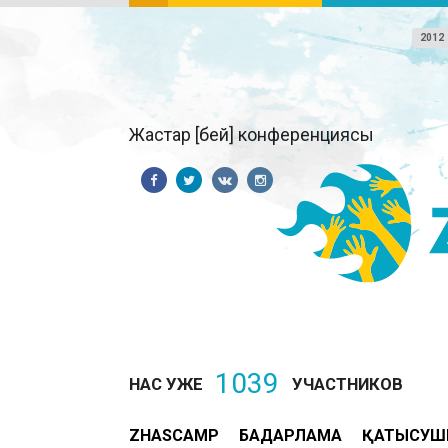
2012
Жастар [бей] конференциясы
1039
НАС УЖЕ
УЧАСТНИКОВ
ZHASCAMP
БАҒДАРЛАМА
ҚАТЫСУШ