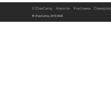
О ZhasCamp
Новости
Участники
Спикерле
© ZhasCamp, 2010-2026