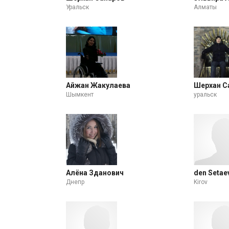
Уральск
Алматы
Айжан Жакулаева
Шерхан С
Шымкент
уральск
Алёна Зданович
den Setae
Днепр
Kirov