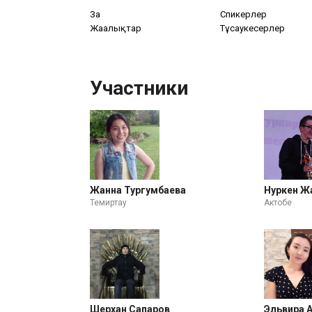
Заң
Спикерлер
Жаңалықтар
Тұсаукесерлер
Участники
Жанна Тургумбаева
Нуркен Ж
Темиртау
Актобе
Шерхан Сапаров
Эльвира 