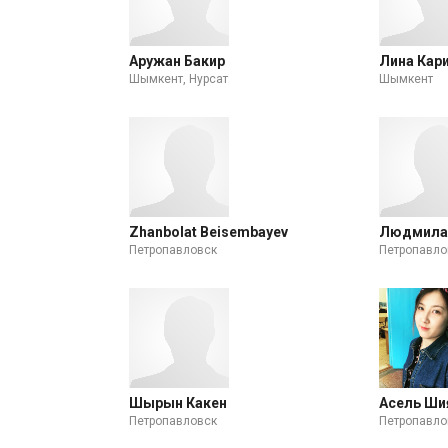
Аружан Бакир
Лина Кар
Шымкент, Нурсат
Шымкент
Zhanbolat Beisembayev
Людмила
Петропавловск
Петропавло
Шырын Какен
Асель Ши
Петропавловск
Петропавло