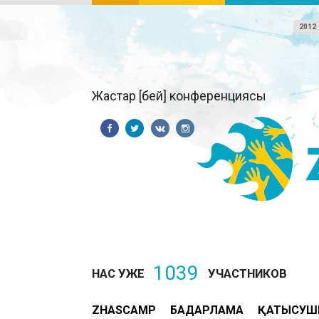
2012
Жастар [бей] конференциясы
1039
НАС УЖЕ
УЧАСТНИКОВ
ZHASCAMP
БАҒДАРЛАМА
ҚАТЫСУШ