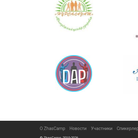
О ZhasCamp
Новости
Участники
Спикерле
© ZhasCamp, 2010-2026