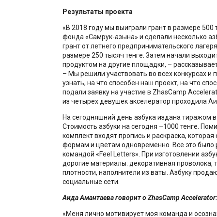
Результаты проекта
«В 2018 году мы выиграли грант в размере 500 
фонда «Самрук-Қазына» и сделали несколько азб
грант от летнего предпринимательского лагеря 
размере 250 тысяч тенге. Затем начали выходи
продуктом на другие площадки, – рассказывае
– Мы решили участвовать во всех конкурсах и 
узнать, на что способен наш проект, на что сп
подали заявку на участие в ZhasCamp Accelerat
из четырех девушек акселератор проходила А
На сегодняшний день азбука издана тиражом в 
Стоимость азбуки на сегодня –1000 тенге. Пом
комплект входят пропись и раскраска, которая
формам и цветам одновременно. Все это было
командой «Feel Letters». При изготовлении азб
дорогие материалы: декоративная проволока, 
плотности, наполнители из ваты. Азбуку прода
социальные сети.
Аида Амантаева говорит о ZhasCamp Accelerator
«Меня лично мотивирует моя команда и осозна