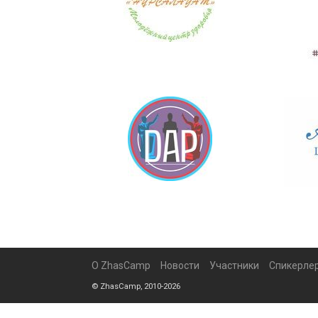
О ZhasCamp
Новости
Участники
Спикерле
© ZhasCamp, 2010-2026