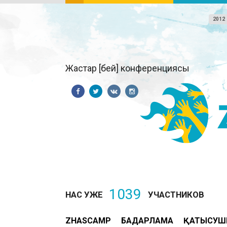
2012
Жастар [бей] конференциясы
1039
НАС УЖЕ
УЧАСТНИКОВ
ZHASCAMP
БАҒДАРЛАМА
ҚАТЫСУШ