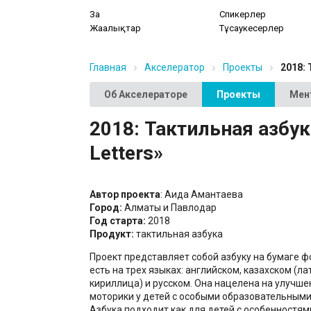
Заң
Спикерлер
Жаңалықтар
Тұсаукесерлер
Главная
Акселератор
Проекты
2018: 
Об Акселераторе
Проекты
Мен
2018: Тактильная азбук
Letters»
Автор проекта
: Аида Амантаева
Город:
Алматы и Павлодар
Год старта:
2018
Продукт:
тактильная азбука
Проект представляет собой азбуку на бумаге ф
есть на трех языках: английском, казахском (ла
кириллица) и русском. Она нацелена на улучше
моторики у детей с особыми образовательными
Азбука подходит как для детей с особенностями