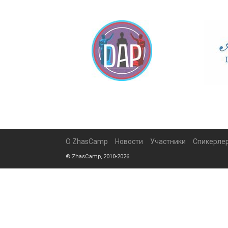
О ZhasCamp
Новости
Участники
Спикерле
© ZhasCamp, 2010-2026