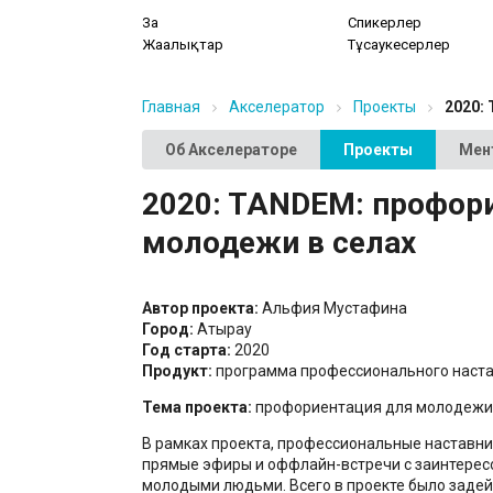
Заң
Спикерлер
Жаңалықтар
Тұсаукесерлер
Главная
Акселератор
Проекты
2020:
Об Акселераторе
Проекты
Мен
2020: TANDEM: профор
молодежи в селах
Автор проекта:
Альфия Мустафина
Город:
Атырау
Год старта:
2020
Продукт:
программа профессионального наст
Тема проекта:
профориентация для молодежи 
В рамках проекта, профессиональные наставни
прямые эфиры и оффлайн-встречи с заинтере
молодыми людьми. Всего в проекте было задей