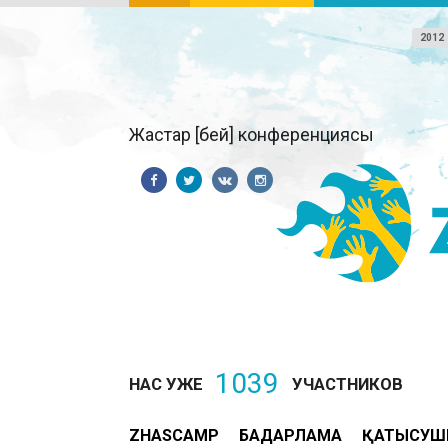
2012
Жастар [бей] конференциясы
1039
НАС УЖЕ
УЧАСТНИКОВ
ZHASCAMP
БАҒДАРЛАМА
ҚАТЫСУШ