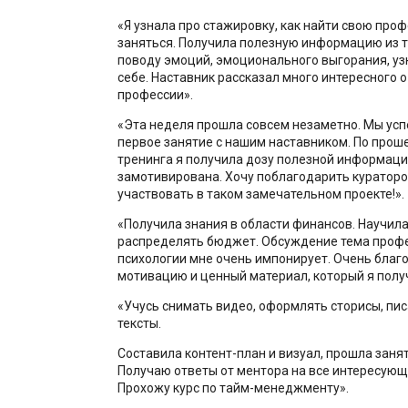
«Я узнала про стажировку, как найти свою проф
заняться. Получила полезную информацию из т
поводу эмоций, эмоционального выгорания, уз
себе. Наставник рассказал много интересного о 
профессии».
«Эта неделя прошла совсем незаметно. Мы усп
первое занятие с нашим наставником. По прош
тренинга я получила дозу полезной информации
замотивирована. Хочу поблагодарить кураторо
участвовать в таком замечательном проекте!».
«Получила знания в области финансов. Научил
распределять бюджет. Обсуждение тема профе
психологии мне очень импонирует. Очень благ
мотивацию и ценный материал, который я полу
«Учусь снимать видео, оформлять сторисы, пи
тексты.
Составила контент-план и визуал, прошла занят
Получаю ответы от ментора на все интересующ
Прохожу курс по тайм-менеджменту».