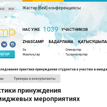
Жастар [бей] конференциясы
022
2024
Қаз
Рус
1039
НАС УЖЕ
УЧАСТНИКОВ
ZHASCAMP
БАҒДАРЛАМА
ҚАТЫСУШЫЛА
Заң
Спикерлер
РАТОР
Жаңалықтар
Тұсаукесерлер
следование практики принуждения студентов к участию в ими
ры
Тренеры и консультанты
ктики принуждения
имиджевых мероприятиях