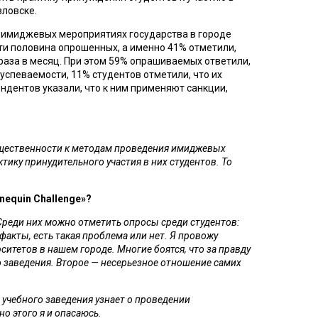
ловске. 
 имиджевых мероприятиях государства в городе 
ти половина опрошенных, а именно 41% отметили, 
аза в месяц. При этом 59% опрашиваемых ответили, 
спеваемости, 11% студентов отметили, что их 
ндентов указали, что к ним применяют санкции, 
бщественности к методам проведения имиджевых 
ику принудительного участия в них студентов. То 
equin Challenge»?
Среди них можно отметить опросы среди студентов: 
акты, есть такая проблема или нет. Я провожу 
итетов в нашем городе. Многие боятся, что за правду 
 заведения. Второе — несерьезное отношение самих 
учебного заведения узнает о проведении 
о этого я и опасаюсь.