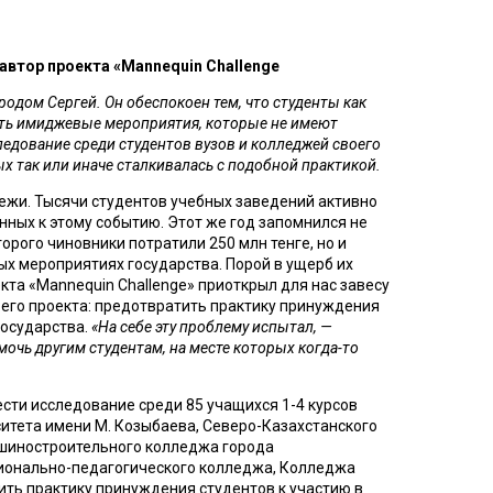
 автор проекта «Mannequin Challenge
одом Сергей. Он обеспокоен тем, что студенты как 
ать имиджевые мероприятия, которые не имеют 
едование среди студентов вузов и колледжей своего 
х так или иначе сталкивалась с подобной практикой. 
ежи. Тысячи студентов учебных заведений активно 
ных к этому событию. Этот же год запомнился не 
рого чиновники потратили 250 млн тенге, но и 
 мероприятиях государства. Порой в ущерб их 
а «Mannequin Challenge»‎ приоткрыл для нас завесу 
его проекта: предотвратить практику принуждения 
осударства. 
«На себе эту проблему испытал,
— 
очь другим студентам, на месте которых когда-то 
сти исследование среди 85 учащихся 1-4 курсов 
итета имени М. Козыбаева, Северо-Казахстанского 
иностроительного колледжа города 
ионально-педагогического колледжа, Колледжа 
ть практику принуждения студентов к участию в 