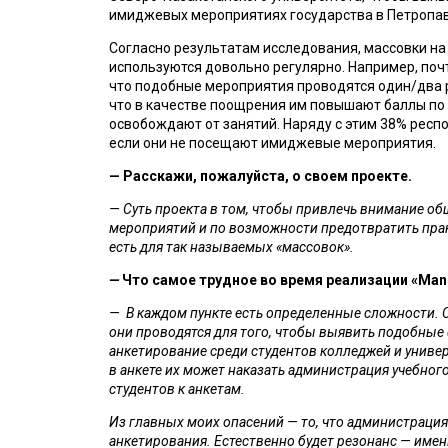
имиджевых мероприятиях государства в Петропав
Согласно результатам исследования, массовки на
используются довольно регулярно. Например, поч
что подобные мероприятия проводятся один/два р
что в качестве поощрения им повышают баллы по у
освобождают от занятий. Наряду с этим 38% респо
если они не посещают имиджевые мероприятия.
— Расскажи, пожалуйста, о своем проекте.
— Суть проекта в том, чтобы привлечь внимание о
мероприятий и по возможности предотвратить практ
есть для так называемых «‎массовок». 
— 
Что самое трудное во время реализации «Mann
—  В каждом пункте есть определенные сложности. 
они проводятся для того, чтобы выявить подобные ф
анкетирование среди студентов колледжей и универс
в анкете их может наказать администрация учебного
студентов к анкетам.
Из главных моих опасений — то, что администрация 
анкетирования. Естественно будет резонанс — именн