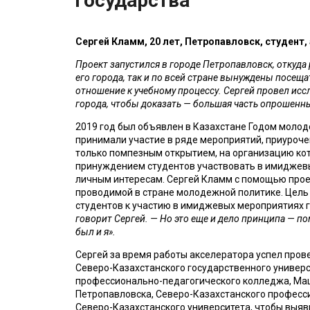
государства
Сергей Кламм, 20 лет, Петропавловск, студент,
Проект запустился в городе Петропавловск, откуда р
его города, так и по всей стране вынуждены посещ
отношение к учебному процессу. Сергей провел иссл
города, чтобы доказать — большая часть опрошенны
2019 год был объявлен в Казахстане Годом молод
принимали участие в ряде мероприятий, приурочен
только помпезным открытием, на организацию кото
принуждением студентов участвовать в имиджевых
личным интересам. Сергей Кламм с помощью проект
проводимой в стране молодежной политике. Цель 
студентов к участию в имиджевых мероприятиях г
говорит Сергей. — Но это еще и дело принципа — пом
был и я».‎
Сергей за время работы акселератора успел прове
Северо-Казахстанского государственного универс
профессионально-педагогического колледжа, Маш
Петропавловска, Северо-Казахстанского професс
Северо-Казахстанского университета, чтобы выяви