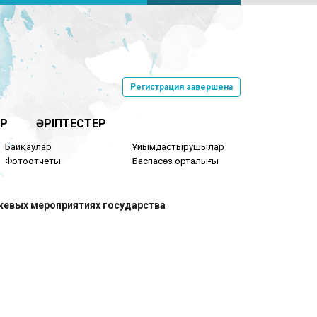
Регистрация завершена
Р
ӘРІПТЕСТЕР
Байқаулар
Ұйымдастырушылар
Фотоотчеты
Баспасөз орталығы
джевых мероприятиях государства