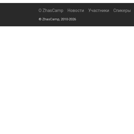
О ZhasCamp
Новости
Участники
Спикеры
© ZhasCamp, 2010-2026