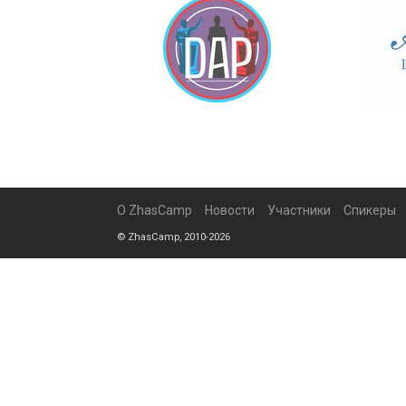
О ZhasCamp
Новости
Участники
Спикеры
© ZhasCamp, 2010-2026