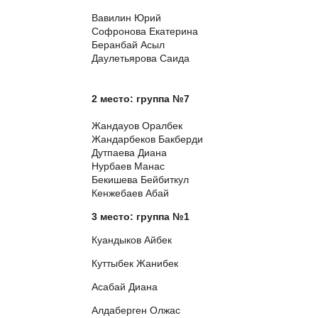
Вавилин Юрий
Софронова Екатерина
Беранбай Асыл
Даулетьярова Саида
2 место: группа №7
Жандауов Оралбек
Жандарбеков Бакберди
Дутпаева Диана
Нурбаев Манас
Бекишева Бейбиткул
Кенжебаев Абай
3 место: группа №1
Куандыков Айбек
Куттыбек Жанибек
Асабай Диана
Алдаберген Олжас