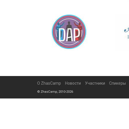
О ZhasCamp
Новости
Участники
Спикеры
© ZhasCamp, 2010-2026