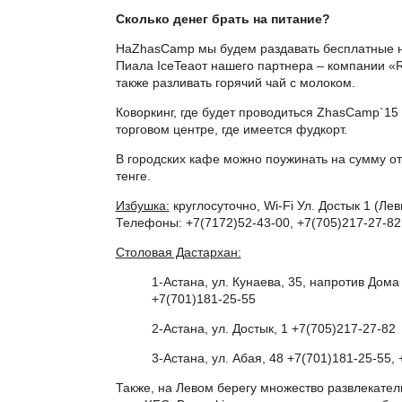
Сколько денег брать на питание?
НаZhasCamp мы будем раздавать бесплатные н
Пиала IceTeaот нашего партнера – компании «
также разливать горячий чай с молоком.
Коворкинг, где будет проводиться ZhasCamp`15
торговом центре, где имеется фудкорт.
В городских кафе можно поужинать на сумму от
тенге.
Избушка
:
круглосуточно, Wi-Fi Ул. Достык 1 (Лев
Телефоны: +7(7172)52-43-00, +7(705)217-27-82
С
толовая Дастархан:
1-Астана, ул. Кунаева, 35, напротив Дома
+7(701)181-25-55
2-Астана, ул. Достык, 1 +7(705)217-27-82
3-Астана, ул. Абая, 48 +7(701)181-25-55,
Также, на Левом берегу множество развлекател