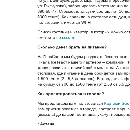
по ул. Баянауыл, д.556, мкр. Наурыз (пересечен
ул. Рыскулова), забронировать места можно по
390-55-77. Стоимость за сутки составляет 10 д
3000 тенге). Как правило, в хостелах есть душ,
пользования, имеется WI-FI.
Список гостиниц и квартир, в которых можно ос
смотрите
по ссылке
.
Сколько денег брать на питание?
НаZhasCamp мы будем раздавать бесплатные н
Пиала IceTeaот нашего партнера – компании «
также разливать горячий чай с молоком. А такж
столовая, где питание в день обойдется вам пр
1 500 тенге (2 - 5,5 долларов). В городских ка
на сумму от 700 до 1500 тенге (от 2,59 от 5,5 д
Как ориентироваться в городе?
Мы предлагаем вам пользоваться
Картами Goo
вам ориентироваться в городе, построят маршр
(вокзала) до вашей гостиницы, укажут примерно
*
Астана