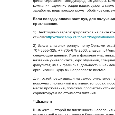
финансирования: международные доноры, ком
компании, администрации ваших вузов, а также
заработки, ведь поездка может обойтись совсем
Если поездку оплачивает вуз, для получен
приглашения:
1) Необходимо зарегистрироваться на сайте к
ссылке:
http://zhascamp.kz/forward/registration/visi
2) Выслать на электронную почту Оргкомитета 
707-3555-325, +7-705-675-2503, zhascamp@gma
следующие данные: Имя и фамилия участника, 
название университета, курс обучения, специал
факультет, имя и фамилия, должность и наиме
организации, куда вы направляете письмо.
Для гостей, решившихся на самостоятельное п
поможем с логистикой в главных вопросах: пос
место проживания, поможем просчитать стоимо
сориентируем по стоимости питания.
*
Шымкент
Шымкент — второй по численности населения 
занимаемой площади город в Казахстане, один