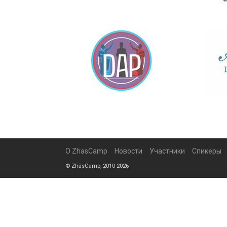
О ZhasCamp
Новости
Участники
Спикеры
© ZhasCamp, 2010-2026