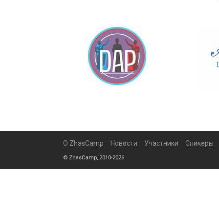
О ZhasCamp
Новости
Участники
Спикеры
© ZhasCamp, 2010-2026