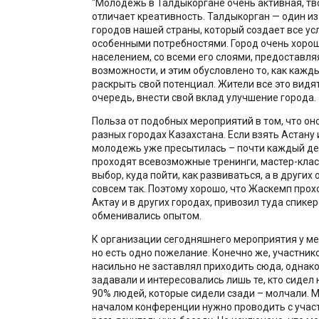
"Молодежь в Талдыкоргане очень активная, тв
отличает креативность. Талдыкорган — один из
городов нашей страны, который создает все ус
особенными потребностями. Город очень хорош
населением, со всеми его слоями, предоставля
возможности, и этим обусловлено то, как кажд
раскрыть свой потенциал. Жители все это видят
очередь, внести свой вклад улучшение города.
Польза от подобных мероприятий в том, что он
разных городах Казахстана. Если взять Астану 
молодежь уже пресытилась – почти каждый ден
проходят всевозможные тренинги, мастер-клас
выбор, куда пойти, как развиваться, а в других 
совсем так. Поэтому хорошо, что Жаскемп прох
Актау и в других городах, привозил туда спикер
обменивались опытом.
К организации сегодняшнего мероприятия у ме
но есть одно пожелание. Конечно же, участнико
насильно не заставлял приходить сюда, однако
задавали и интересовались лишь те, кто сидел 
90% людей, которые сидели сзади – молчали. М
началом конференции нужно проводить с учас