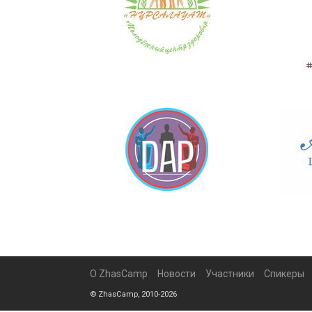
О ZhasCamp
Новости
Участники
Спикеры
© ZhasCamp, 2010-2026