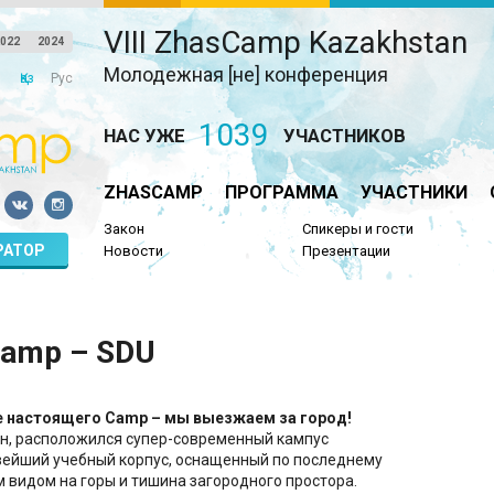
VIII ZhasCamp Kazakhstan
022
2024
Молодежная [не] конференция
Қаз
Рус
1039
НАС УЖЕ
УЧАСТНИКОВ
ZHASCAMP
ПРОГРАММА
УЧАСТНИКИ
Закон
Спикеры и гости
РАТОР
Новости
Презентации
Camp – SDU
те настоящего Camp – мы выезжаем за город!
ен, расположился супер-современный кампус
вейший учебный корпус, оснащенный по последнему
м видом на горы и тишина загородного простора.