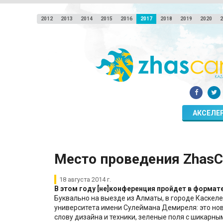
2012
2013
2014
2015
2016
2017
2018
2019
2020
2
АКСЕЛЕ
​Место проведения Zhas
18 августа 2014 г.
В этом году [не]конференция пройдет в форма
Буквально на выезде из Алматы, в городе Каскел
университета имени Сулеймана Демиреля: это но
слову дизайна и техники, зеленые поля с шикарны