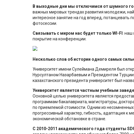
В выходные дни мы отключимся от шумного г
важных мировых трендах развития молодежи, най
интересное занятие на год вперед, потанцевать п
фотосессии.
Связывать с миром нас будет только WI-FI
: наш
покрытие на конференции.
Несколько слов об истории одного самых силь
Университет имени Сулеймана Демиреля был откр
Нурсултаном Назарбаевым и Президентом Турци
казахстанского президента университет был назв
Университет является частным учебным завед
Основной целью университета является предоста
программам бакалавриата, магистратуры, доктор
по приемлемой стоимости. Одним из несомненных
прогрессивный характер, гибкость, адаптация к 
экономической обстановке в стране.
С 2010-2011 академического года студенты SDU