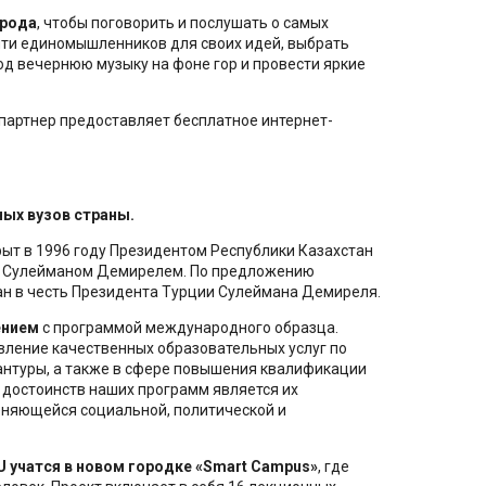
орода
, чтобы поговорить и послушать о самых
ти единомышленников для своих идей, выбрать
од вечернюю музыку на фоне гор и провести яркие
 партнер предоставляет бесплатное интернет-
ных вузов страны.
ыт в 1996 году Президентом Республики Казахстан
и Сулейманом Демирелем. По предложению
ан в честь Президента Турции Сулеймана Демиреля.
ением
с программой международного образца.
вление качественных образовательных услуг по
антуры, а также в сфере повышения квалификации
 достоинств наших программ является их
меняющейся социальной, политической и
 учатся в новом городке «Smart Campus»
, где