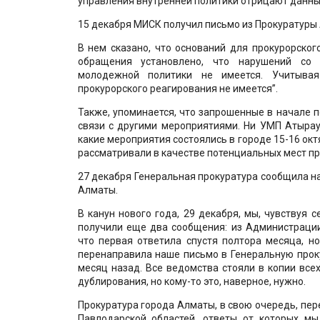
управления внутренней политики отрицают данны
15 декабря МИСК получил письмо из Прокуратуры 
В нем сказано, что оснований для прокурорског
обращения установлено, что нарушений со 
молодежной политики не имеется. Учитывая
прокурорского реагирования не имеется”.
Также, упоминается, что запрошенные в начале 
связи с другими мероприятиями. Ни УМП Атыраус
какие мероприятия состоялись в городе 15-16 ок
рассматривали в качестве потенциальных мест п
27 декабря Генеральная прокуратура сообщила н
Алматы.
В канун нового года, 29 декабря, мы, чувствуя
получили еще два сообщения: из Администрации
что первая ответила спустя полтора месяца, но
перенаправила наше письмо в Генеральную проку
месяц назад. Все ведомства стояли в копии все
дублирования, но кому-то это, наверное, нужно.
Прокуратура города Алматы, в свою очередь, пе
Павлодарской областей, ответы от которых мы