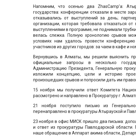
Напомним, что осенью два ZhasCamp’а: Аты
государства: конференции отказали в месте зар
отказывались от выступлений за день; партн
организации, которая требовала отказаться от
выступлениями в программе, не поднимали трубки
велась слежка. Полную хронологию срывов мо
условиях нам удалось провести конференцию
участников из других городов: за чаем в кафе и н
Вернувшись в Алматы, мы решили выяснить пр
официальные запросы в несколько государ
Администрацию Президента, Генеральную проку
изложили концепцию, цели и историю прое
произошедших срывов и попросили дать им право
15 ноября мы получили ответ Комитета Национ
рассмотрено и направлено в Прокуратуру г. Алмат
21 ноября поступило письмо из Генерально
перенаправлено в прокуратуры Атырауской и Павл
23 ноября в офис МИСК пришло два письма: допо
и ответ из прокуратуры Павлодарской области.
наше обращение в Аппарат акима области, Департ