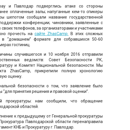
рау и Павлодар подверглись атаке со стороны
анее оплаченные залы; напуганные кем-то спикеры
еры шепотом сообщали название государственной
 поддержки конференции; чиновники, заявленные с
 своих телефонов, за организаторами и участниками
жно прочесть на
сайте ZhasCamp.
В этих сложных
 в “домашнем” формате для собравшихся 50-60
омерах гостиниц.
ичины случившегося и 10 ноября 2016 отправили
ственных ведомств: Совет Безопасности РК,
ратуру и Комитет Национальной безопасности. Мы
кта ZhasCamp, прикрепили полную хронологию
вую оценку.
альной безопасности о том, что заявление было
ы “для принятия решения и правовой оценки”.
й прокуратуры: нам сообщили, что обращение
одарской областей.
лнение к предыдущему от Генеральной прокуратуры
 Прокуратура Павлодарской области перенаправила
амент КНБ и Прокуратуру г. Павлодар.