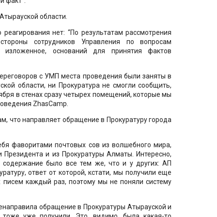
й факт”.
Атырауской области.
о реагирования нет: “По результатам рассмотрения
стороны сотрудников Управления по вопросам
 изложенное, оснований для принятия фактов
переговоров с УМП места проведения были заняты в
кой области, ни Прокуратура не смогли сообщить,
тября в стенах сразу четырех помещений, которые мы
роведения ZhasCamp.
ам, что направляет обращение в Прокуратуру города
 себя фаворитами почтовых сов из волшебного мира,
 Президента и из Прокуратуры Алматы. Интересно,
 содержание было все тем же, что и у других: АП
ратуру, ответ от которой, кстати, мы получили еще
х писем каждый раз, поэтому мы не поняли систему
ренаправила обращение в Прокуратуры Атырауской и
 тоже уже получили. Это, видимо, была какая-то