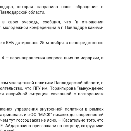
одара, которая направила наше обращение в
Павлодарской области.
 в свою очередь, сообщил, что “в отношении
 г. молодёжной конференции в г. Павлодаре какими-
 в КНБ датировано 25-м ноября, а непосредственно
х 4 — перенаправления вопроса вниз по иерархии, и
осам молодежной политики Павлодарской области, в
оятельство, что ПГУ им. Торайгырова “вынужденно
я аварийной ситуации, связанной с возгоранием
ланах управления внутренней политики в рамках
матривалась и с ОФ “МИСК” никаких договоренностей
чем тут госсоцзаказ не ясно. — Касательно того, что
 Е. Айдаргазина приглашали на встречу, сотрудники