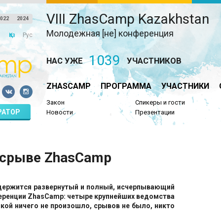
VIII ZhasCamp Kazakhstan
022
2024
Молодежная [не] конференция
Қаз
Рус
1039
НАС УЖЕ
УЧАСТНИКОВ
ZHASCAMP
ПРОГРАММА
УЧАСТНИКИ
Закон
Спикеры и гости
РАТОР
Новости
Презентации
о срыве ZhasСamp
держится развернутый и полный, исчерпывающий
ференции ZhasCamp: четыре крупнейших ведомства
кой ничего не произошло, срывов не было, никто