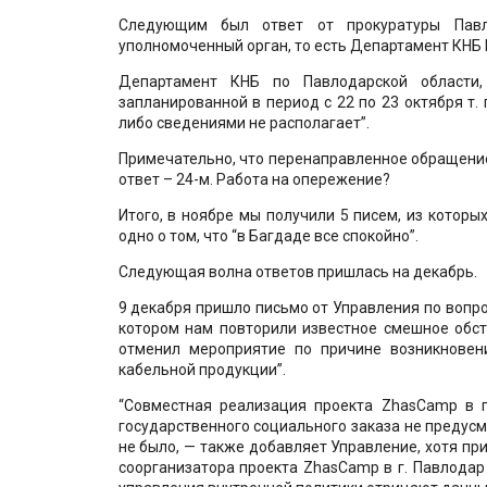
Следующим был ответ от прокуратуры Павл
уполномоченный орган, то есть Департамент КНБ 
Департамент КНБ по Павлодарской области,
запланированной в период с 22 по 23 октября т.
либо сведениями не располагает”.
Примечательно, что перенаправленное обращение
ответ – 24-м. Работа на опережение?
Итого, в ноябре мы получили 5 писем, из которы
одно о том, что “в Багдаде все спокойно”.
Следующая волна ответов пришлась на декабрь.
9 декабря пришло письмо от Управления по вопр
котором нам повторили известное смешное обст
отменил мероприятие по причине возникновени
кабельной продукции”.
“Совместная реализация проекта ZhasCamp в п
государственного социального заказа не предус
не было, — также добавляет Управление, хотя при
соорганизатора проекта ZhasCamp в г. Павлодар