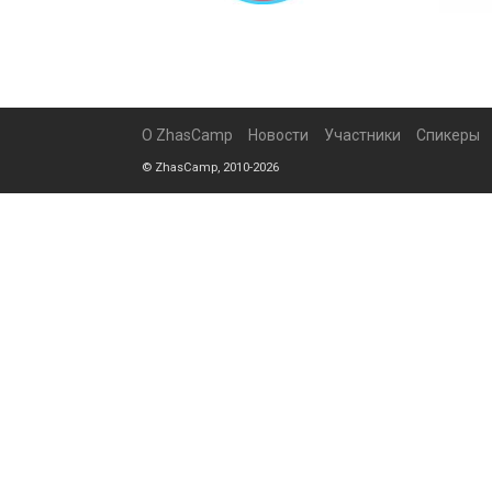
О ZhasCamp
Новости
Участники
Спикеры
© ZhasCamp, 2010-2026