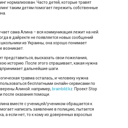
инг нормализован. Часто детей, которые травят
уллинг таким детям помогает пережить собственные
на.
чает сама Алина – вся коммуникация лежит на ней.
ногда в дайректе не появляется новых сообщений
 школьники из Украины, она хорошо понимает
е возникает.
ит представиться, высказать свои пожелания,
свою историю. После этого спрашивает, какая нужна
едпринимает дальнейшие шаги.
логическая травма осталась, и человеку нужна
оспользоваться бесплатными онлайн-сервисами по
оверены Алиной: например,
brainbild.kz
. Проект Stop
 и после оказания помощи.
Алина вместе с ученицей/учеником обращается к
могает написать заявление в полицию, пытается
, а если нет, то к кому из доверенных взрослых