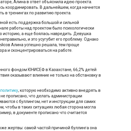
аторе, Алина в ответ объяснила идею проекта.
ись координировать. В дальнейшем, когда начнется
ть в тренингах по развитию проекта.
спиной есть поддержка большой и сильной
начале работы над проектом было психологически
ю историю, а еще боялась навредить. Девушка
 неправильно, и это усугубит его проблему. Однако
ейсов Алина успешно решала, тем проще
ра и сконцентрироваться на работе.
нного фондом ЮНИСЕФ в Казахстане, 66,2% детей
твия оказывают влияние не только на обстановку в
 политику
, которую необходимо активно внедрять в
 не прописано, что делать администрации
иваются с буллингом, нет и инструкции для самих
ом, чтобы в таких ситуациях любая сторона могла
ример, в документе прописано что считается
тоже жертвы: самой частой причиной буллинга она