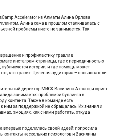
sCamp Accelerator из Алматы Алина Орлова
уллингом. Алина сама в прошлом сталкивалась с
рьезной проблемы никто не занимается. Так
твращение и профилактику травли в
рмате инстаграм-страницы, где с периодичностью
 публикуются истории, и где помощь может
 тот, кто травит. Целевая аудитория – пользователи
нительный директор МИСК Василина Атоянц и юрист-
Халида занимается проблемой буллинга в
воду контента. Также в команде есть
 к ним за поддержкой не обращалась. Их знания и
вмах, эмоциях, как с ними работать, откуда
на впервые поделилась своей идеей: попросила
сь контакты нескольких психологов и Василины