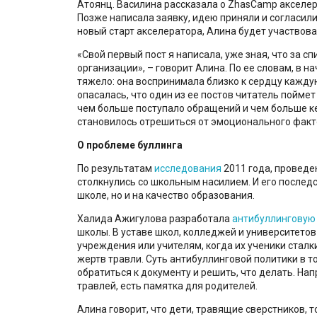
Атоянц. Василина рассказала о ZhasCamp акселер
Позже написала заявку, идею приняли и согласил
новый старт акселератора, Алина будет участвова
«
Свой первый пост я написала, уже зная, что за 
организации
», – говорит Алина. По ее словам, в 
тяжело: она воспринимала близко к сердцу кажду
опасалась, что один из ее постов читатель поймет
чем больше поступало обращений и чем больше к
становилось отрешиться от эмоционального факто
О проблеме буллинга
По результатам
исследования
2011 года, проведе
столкнулись со школьным насилием. И его последс
школе, но и на качество образования.
Халида Ажигулова разработала
антибуллинговую
школы. В уставе школ, колледжей и университетов
учреждения или учителям, когда их ученики сталк
жертв травли. Суть антибуллинговой политики в т
обратиться к документу и решить, что делать. Нап
травлей, есть памятка для родителей.
Алина говорит, что дети, травящие сверстников, 