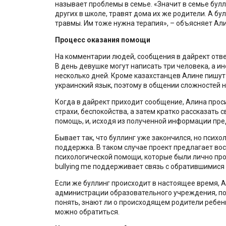
называет проблемы в семье.
«Значит в семье булл
других в школе, травят дома их же родители. А б
травмы. Им тоже нужна терапия
»
, – объясняет Али
Процесс оказания помощи
На комментарии людей, сообщения в дайрект отве
В день девушке могут написать три человека, а и
несколько дней. Кроме казахстанцев Алине пишут
украинский язык, поэтому в общении сложностей н
Когда в дайрект приходит сообщение, Алина прос
страхи, беспокойства, а затем кратко рассказать 
помощь, и, исходя из полученной информации пр
Бывает так, что буллинг уже закончился, но психо
поддержка. В таком случае проект предлагает в
психологической помощи, которые были лично пр
bullying me поддерживает связь с обратившимися
Если же буллинг происходит в настоящее время, 
администрации образовательного учреждения, по
понять, знают ли о происходящем родители ребенка
можно обратиться.