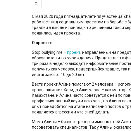
С мая 2020 года пятнадцатилетняя участница Zha
работает над социальным проектом по борьбе с б
травлей в школе
и поняла, что решением такой се
появилась идея проекта.
О проекте
Stop bullying me –
проект
, направленный на предо
образовательных учреждениях. Представлен в фо
три раза в неделю выходят информативные посты,
получить как человек, подвергшийся травле, так и
инстаграма от 10 до 20 лет.
Вести проект Алине помогают 2 человека – испол
правозащитник Халида Ажигулова – как ментор. 
Казахстане, и Алина часто советуется с ней по по
профессиональный коуч и психолог, но Алина пока
опыт понадобятся на этапе написания постов о тра
появляется агрессия и что с ней делать.
Мама Алины – бизнес-тренер, и именно с ней Али
посоветовать специалистов. Так у Алины оказали