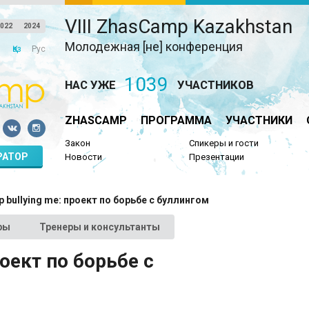
VIII ZhasCamp Kazakhstan
022
2024
Молодежная [не] конференция
Қаз
Рус
1039
НАС УЖЕ
УЧАСТНИКОВ
ZHASCAMP
ПРОГРАММА
УЧАСТНИКИ
Закон
Спикеры и гости
РАТОР
Новости
Презентации
p bullying me: проект по борьбе с буллингом
ры
Тренеры и консультанты
роект по борьбе с